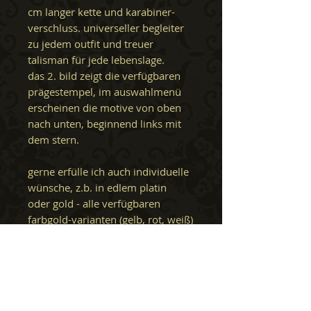
cm langer kette und karabiner-
verschluss. universeller begleiter
zu jedem outfit und treuer
talisman für jede lebenslage.
das 2. bild zeigt die verfügbaren
prägestempel, im auswahlmenü
erscheinen die motive von oben
nach unten, beginnend links mit
dem stern.
gerne erfülle ich auch individuelle
wünsche, z.b. in edlem platin
oder gold - alle verfügbaren
farbgold-varianten (gelb, rot, weiß)
in den legierungen 14 und 18 kt
sind möglich. alles nähere dazu
erfragst du bitte telefonisch (+49
171 505 3218), per
whatsapp, threema, signal oder