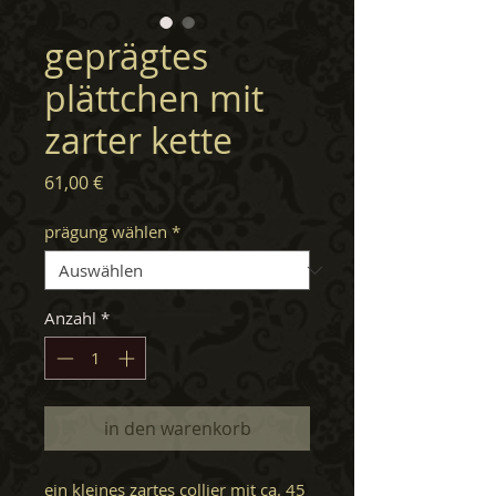
geprägtes
plättchen mit
zarter kette
Preis
61,00 €
prägung wählen
*
Anzahl
*
in den warenkorb
ein kleines zartes collier mit ca. 45